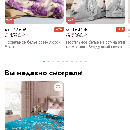
ХИТ
ХИТ
от 1479 ₽
от 1934 ₽
-7%
-7%
от 1590 ₽
от 2080 ₽
о
Постельное белье сатин люкс -
Постельное белье из сатина элит
К
Эрин
на молнии - Воздушный цветок
С
Вы недавно смотрели