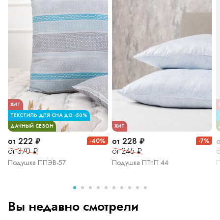
ХИТ
ТЕКСТИЛЬ ДЛЯ СНА ДО -50%
ДАЧНЫЙ СЕЗОН
ХИТ
от 222 ₽
от 228 ₽
о
-40%
-7%
от 370 ₽
от 245 ₽
о
Подушка ППЭВ-57
Подушка ПТпП 44
П
Вы недавно смотрели