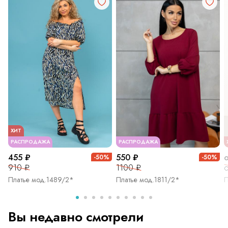
ХИТ
РАСПРОДАЖА
РАСПРОДАЖА
455 ₽
550 ₽
-50%
-50%
910 ₽
1100 ₽
о
Платье мод.1489/2*
Платье мод.1811/2*
П
Вы недавно смотрели