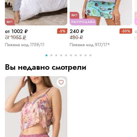
ХИТ
ХИТ
РАСПРОДАЖА
от 1002 ₽
240 ₽
-5%
-50%
от 1055 ₽
480 ₽
П
Пижама мод.1759/11
Пижама мод.917/17*
Вы недавно смотрели