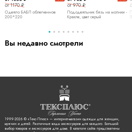
от 1170 ₽
от 970 ₽
о
Одеяло БАБЛ облегченное
Пододеяльник бязь на молнии -
П
200*220
Кракле, цвет серый
Э
Вы недавно смотрели
1999-2026 © «Текс-Плюс» — интернет-магазин одежды для женщин,
мужчин и детей. Различные виды аксессуаров для каждого. Большой
выбор товаров и аксессуаров для дома. В каталоге сайта представлены