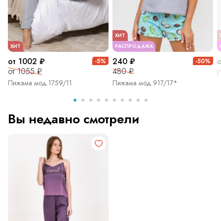
ХИТ
ХИТ
РАСПРОДАЖА
от 1002 ₽
240 ₽
-5%
-50%
от 1055 ₽
480 ₽
П
Пижама мод.1759/11
Пижама мод.917/17*
Вы недавно смотрели