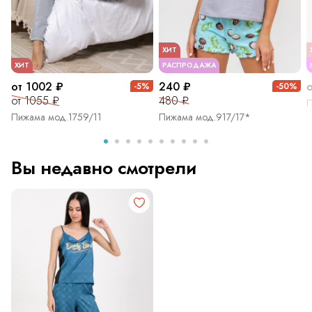
ХИТ
ХИТ
РАСПРОДАЖА
от 1002 ₽
240 ₽
-5%
-50%
от 1055 ₽
480 ₽
П
Пижама мод.1759/11
Пижама мод.917/17*
Вы недавно смотрели