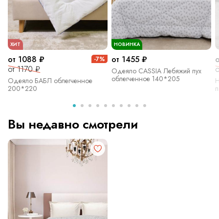
ХИТ
НОВИНКА
от 1088 ₽
от 1455 ₽
о
-7%
от 1170 ₽
о
Одеяло CASSIA Лебяжий пух
облегченное 140*205
Одеяло БАБЛ облегченное
Н
200*220
п
Вы недавно смотрели