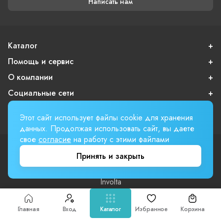
Написать нам
Каталог
Помощь и сервис
О компании
Социальные сети
Покупателям
Этот сайт использует файлы cookie для хранения
данных. Продолжая использовать сайт, вы даете
свое
согласие
на работу с этими файлами
Пользовательское соглашение
Принять и закрыть
Публичная оферта
Вверх страницы
Involta
Главная
Вход
Каталог
Избранное
Корзина