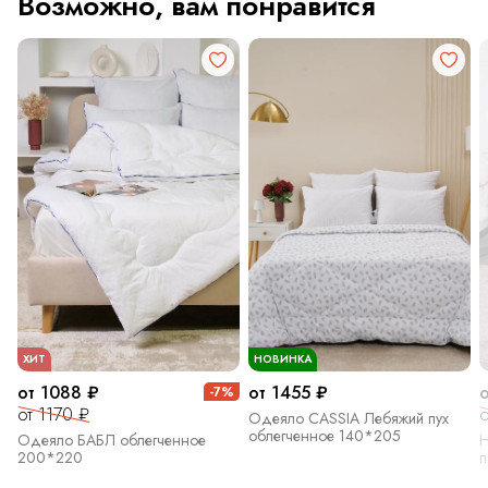
Возможно, вам понравится
ХИТ
НОВИНКА
от 1088 ₽
от 1455 ₽
о
-7%
от 1170 ₽
о
Одеяло CASSIA Лебяжий пух
облегченное 140*205
Одеяло БАБЛ облегченное
Н
200*220
п