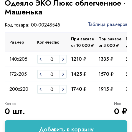
Одеяло ЭКО Люкс облегченное -
Машенька
Таблица размеров
Код товара: 00-00248545
При заказе
При заказе
Пр
Размер
Количество
от 10 000 ₽
от 3 000 ₽
до
140х205
1210 ₽
1335 ₽
24
172x205
1425 ₽
1570 ₽
28
200х220
1740 ₽
1915 ₽
34
Кол-во
Итог
0 шт.
0 ₽
Добавить в корзину