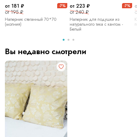
от 181 ₽
от 223 ₽
-7%
-7%
от 195 ₽
от 240 ₽
о
Наперник стеганный 70*70
Наперник для подушки из
К
(молния)
натурального тика с кантом -
п
Белый
Вы недавно смотрели