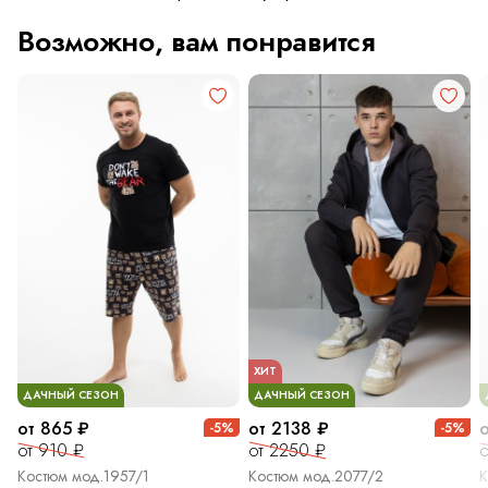
Возможно, вам понравится
ХИТ
ДАЧНЫЙ СЕЗОН
ДАЧНЫЙ СЕЗОН
от 865 ₽
от 2138 ₽
-5%
-5%
от 910 ₽
от 2250 ₽
о
Костюм мод.1957/1
Костюм мод.2077/2
К