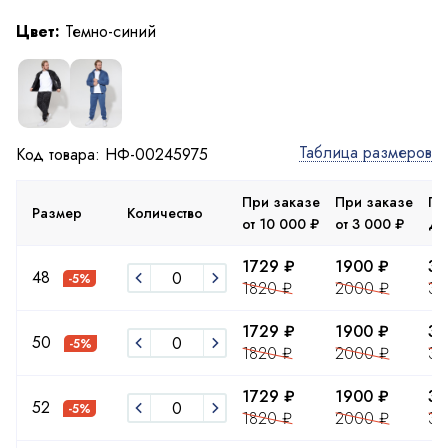
Цвет:
Темно-синий
Таблица размеров
Код товара: НФ-00245975
При заказе
При заказе
Пр
Размер
Количество
от 10 000 ₽
от 3 000 ₽
до
1729 ₽
1900 ₽
34
48
-5%
1820 ₽
2000 ₽
36
1729 ₽
1900 ₽
34
50
-5%
1820 ₽
2000 ₽
36
1729 ₽
1900 ₽
34
52
-5%
1820 ₽
2000 ₽
36