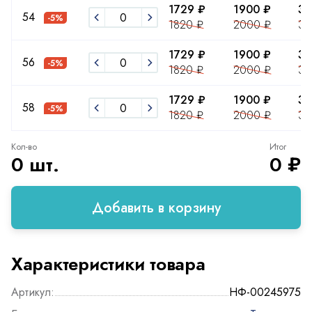
1729 ₽
1900 ₽
34
54
-5%
1820 ₽
2000 ₽
36
1729 ₽
1900 ₽
34
56
-5%
1820 ₽
2000 ₽
36
1729 ₽
1900 ₽
34
58
-5%
1820 ₽
2000 ₽
36
Кол-во
Итог
0 шт.
0 ₽
Добавить в корзину
Характеристики товара
Артикул:
НФ-00245975