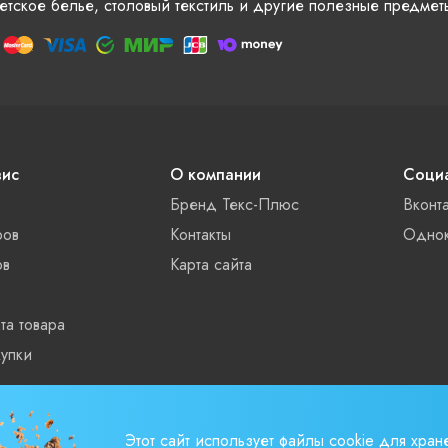
етское белье, столовый текстиль и другие полезные предмет
вис
О компании
Социа
Бренд Текс-Плюс
Вконт
ров
Контакты
Однок
ов
Карта сайта
та товара
упки
ты
Этот сайт использует файлы cookie для хран