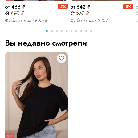
от 466 ₽
от 542 ₽
-5%
-5%
от 490 ₽
от 570 ₽
о
Футболка мод.1905/8
Футболка мод.2207
Ф
Вы недавно смотрели
ХИТ