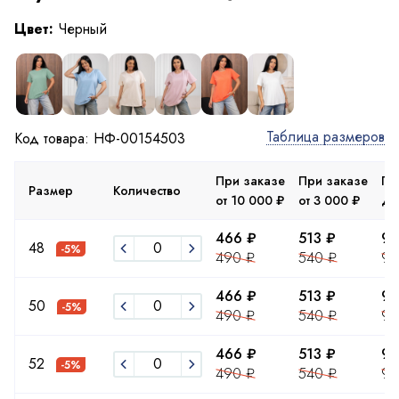
Цвет:
Черный
Таблица размеров
Код товара: НФ-00154503
При заказе
При заказе
Пр
Размер
Количество
от 10 000 ₽
от 3 000 ₽
до
466 ₽
513 ₽
93
48
-5%
490 ₽
540 ₽
98
466 ₽
513 ₽
93
50
-5%
490 ₽
540 ₽
98
466 ₽
513 ₽
93
52
-5%
490 ₽
540 ₽
98