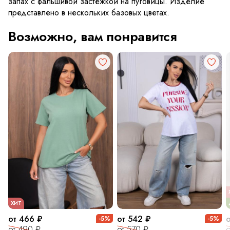
запах с фальшивой застежкой на пуговицы. Изделие
представлено в нескольких базовых цветах.
Возможно, вам понравится
ХИТ
от 466 ₽
от 542 ₽
-5%
-5%
от 490 ₽
от 570 ₽
о