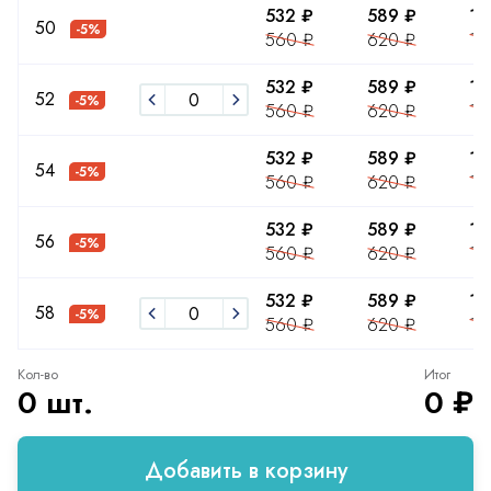
532 ₽
589 ₽
10
50
-5%
560 ₽
620 ₽
11
532 ₽
589 ₽
10
52
-5%
560 ₽
620 ₽
11
532 ₽
589 ₽
10
54
-5%
560 ₽
620 ₽
11
532 ₽
589 ₽
10
56
-5%
560 ₽
620 ₽
11
532 ₽
589 ₽
10
58
-5%
560 ₽
620 ₽
11
Кол-во
Итог
0 шт.
0 ₽
Добавить в корзину