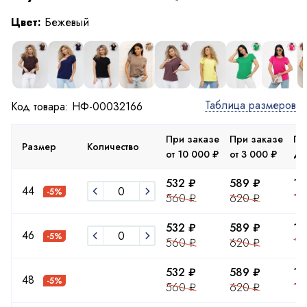
Цвет:
Бежевый
Таблица размеров
Код товара: НФ-00032166
При заказе
При заказе
Пр
Размер
Количество
от 10 000 ₽
от 3 000 ₽
до
532 ₽
589 ₽
10
44
-5%
560 ₽
620 ₽
11
532 ₽
589 ₽
10
46
-5%
560 ₽
620 ₽
11
532 ₽
589 ₽
10
48
-5%
560 ₽
620 ₽
11