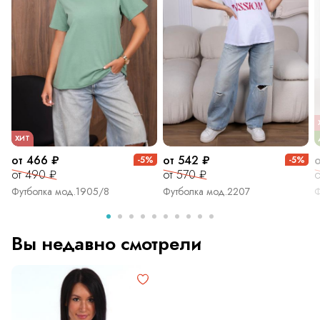
ХИТ
от 466 ₽
от 542 ₽
-5%
-5%
от 490 ₽
от 570 ₽
о
Футболка мод.1905/8
Футболка мод.2207
Ф
Вы недавно смотрели