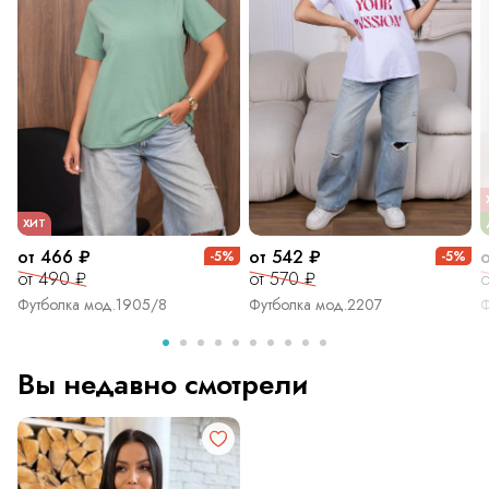
ХИТ
от 466 ₽
от 542 ₽
-5%
-5%
от 490 ₽
от 570 ₽
о
Футболка мод.1905/8
Футболка мод.2207
Ф
Вы недавно смотрели