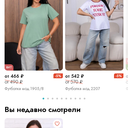
ХИТ
от 466 ₽
от 542 ₽
-5%
-5%
от 490 ₽
от 570 ₽
о
Футболка мод.1905/8
Футболка мод.2207
Ф
Вы недавно смотрели