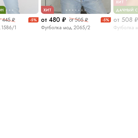
ХИТ
ОН
ХИТ
ДАЧНЫЙ С
от 480 ₽
от 508 
т 445 ₽
от 505 ₽
-5%
-5%
.1586/1
Футболка мод.2065/2
Футболка 