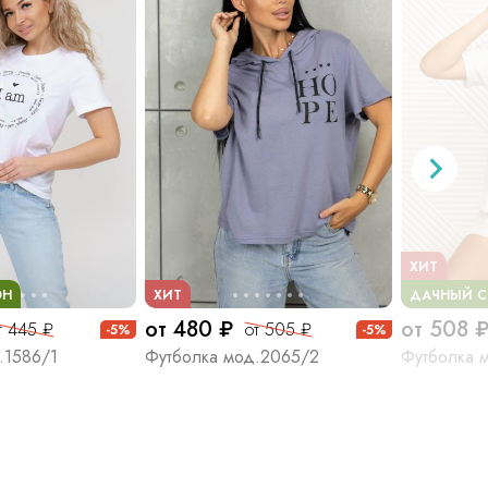
ХИТ
ОН
ХИТ
ДАЧНЫЙ С
от 480 ₽
от 508 
т 445 ₽
от 505 ₽
-5%
-5%
.1586/1
Футболка мод.2065/2
Футболка 