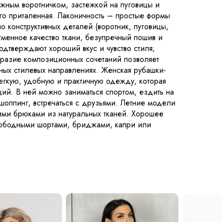
ожным воротничком, застежкой на пуговицы и
го приталенная. Лаконичность – простые формы
о конструктивных деталей (воротник, пуговицы,
тменное качество ткани, безупречный пошив и
дтверждают хороший вкус и чувство стиля;
бразие композиционных сочетаний позволяет
зных стилевых направлениях. Женская рубашки-
егкую, удобную и практичную одежду, которая
ций. В ней можно заниматься спортом, ездить на
 шоппинг, встречаться с друзьями. Летние модели
кими брюками из натуральных тканей. Хорошее
свободными шортами, бриджами, капри или