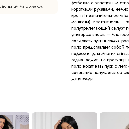
футболка с эластичным отл
мительным материалом.
короткими рукавами, немно
кроя и незначительное числ
манжеты); элегантность – о
полуприлегающий силуэт по
универсальность – многоо
создавать луки в самых ра
поло представляет собой л
подходит для многих ситуа
отдых, ходить на прогулки,
поло носят навыпуск с лег
сочетание получается со 
джинсами.