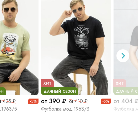
ХИТ
ХИТ
ОН
ДАЧНЫЙ СЕЗОН
ДАЧНЫЙ С
от 390 ₽
от 404 
т 425 ₽
от 410 ₽
-5%
-5%
.1963/5
Футболка мод.1963/3
Футболка 