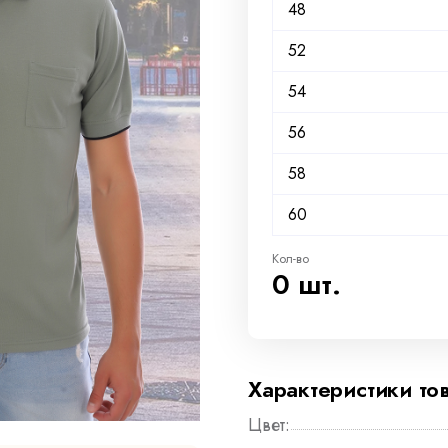
48
52
54
56
58
60
Кол-во
0 шт.
Характеристики то
Цвет: