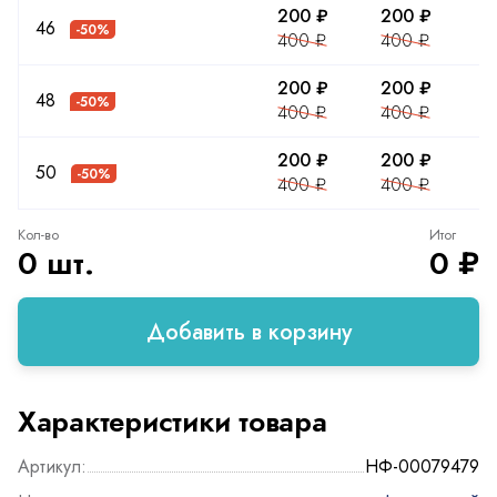
200 ₽
200 ₽
2
46
-50%
400 ₽
400 ₽
4
200 ₽
200 ₽
2
48
-50%
400 ₽
400 ₽
4
200 ₽
200 ₽
2
50
-50%
400 ₽
400 ₽
4
Кол-во
Итог
0 шт.
0 ₽
Добавить в корзину
Характеристики товара
Артикул:
НФ-00079479