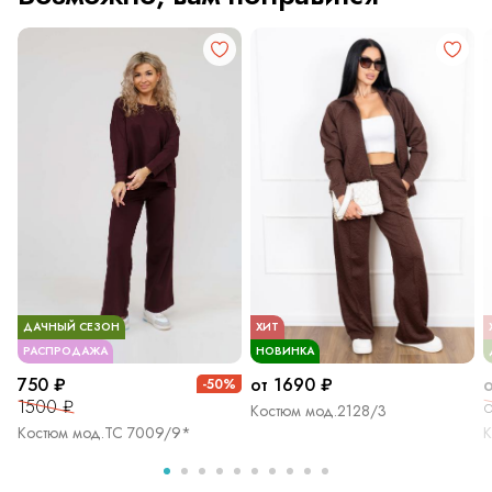
ДАЧНЫЙ СЕЗОН
ХИТ
РАСПРОДАЖА
НОВИНКА
750 ₽
от 1690 ₽
-50%
1500 ₽
о
Костюм мод.2128/3
Костюм мод.ТС 7009/9*
К