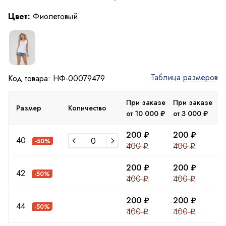
Цвет:
Фиолетовый
Таблица размеров
Код товара: НФ-00079479
При заказе
При заказе
П
Размер
Количество
от 10 000 ₽
от 3 000 ₽
д
200 ₽
200 ₽
2
40
-50%
400 ₽
400 ₽
4
200 ₽
200 ₽
2
42
-50%
400 ₽
400 ₽
4
200 ₽
200 ₽
2
44
-50%
400 ₽
400 ₽
4