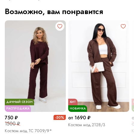
Возможно, вам понравится
ДАЧНЫЙ СЕЗОН
ХИТ
РАСПРОДАЖА
НОВИНКА
750 ₽
от 1690 ₽
-50%
1500 ₽
о
Костюм мод.2128/3
Костюм мод.ТС 7009/9*
К