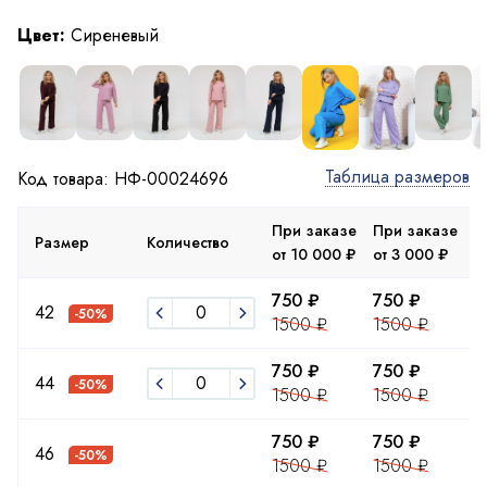
Цвет:
Сиреневый
Таблица размеров
Код товара: НФ-00024696
При заказе
При заказе
П
Размер
Количество
от 10 000 ₽
от 3 000 ₽
д
750 ₽
750 ₽
7
42
-50%
1500 ₽
1500 ₽
1
750 ₽
750 ₽
7
44
-50%
1500 ₽
1500 ₽
1
750 ₽
750 ₽
7
46
-50%
1500 ₽
1500 ₽
1